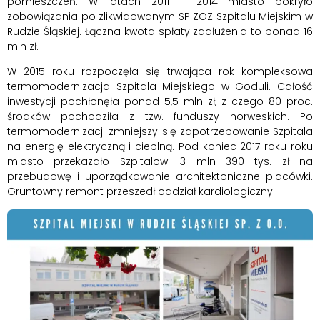
pomieszczeń. W latach 2011 – 2014 miasto pokryło
zobowiązania po zlikwidowanym SP ZOZ Szpitalu Miejskim w
Rudzie Śląskiej. Łączna kwota spłaty zadłużenia to ponad 16
mln zł.
W 2015 roku rozpoczęła się trwająca rok kompleksowa
termomodernizacja Szpitala Miejskiego w Goduli. Całość
inwestycji pochłonęła ponad 5,5 mln zł, z czego 80 proc.
środków pochodziła z tzw. funduszy norweskich. Po
termomodernizacji zmniejszy się zapotrzebowanie Szpitala
na energię elektryczną i cieplną. Pod koniec 2017 roku roku
miasto przekazało Szpitalowi 3 mln 390 tys. zł na
przebudowę i uporządkowanie architektoniczne placówki.
Gruntowny remont przeszedł oddział kardiologiczny.