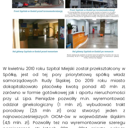
W kwietniu 2010 roku Szpital Miejski został przekształcony w
Spółkę, jest od tej pory priorytetową spółką władz
samorządowych Rudy Śląskiej. Do 2019 roku miasto
dokapitalizowało placówkę kwotą ponad 40 mln zł,
zarówno w formie gotówkowej jak i aportu nieruchomości
przy ul. Lipa. Pieniądze pozwoliły m.in. wyremontować
oddział ginekologiczny (1 mln zł), wybudować trakt
porodowy (2,5 mln zł) oraz stworzyć jeden z
najnowocześniejszych OIOM-ów w województwie śląskim
(4,5 mln. zł). Pozwoliły też na wyremontowanie szeregu