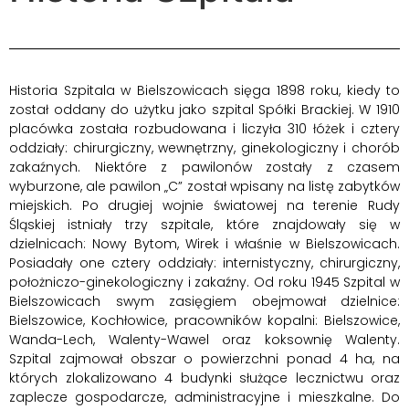
Historia Szpitala w Bielszowicach sięga 1898 roku, kiedy to
został oddany do użytku jako szpital Spółki Brackiej. W 1910
placówka została rozbudowana i liczyła 310 łóżek i cztery
oddziały: chirurgiczny, wewnętrzny, ginekologiczny i chorób
zakaźnych. Niektóre z pawilonów zostały z czasem
wyburzone, ale pawilon „C” został wpisany na listę zabytków
miejskich.
Po drugiej wojnie światowej na terenie Rudy
Śląskiej istniały trzy szpitale, które znajdowały się w
dzielnicach: Nowy Bytom, Wirek i właśnie w Bielszowicach.
Posiadały one cztery oddziały: internistyczny, chirurgiczny,
położniczo-ginekologiczny i zakaźny. Od roku 1945 Szpital w
Bielszowicach swym zasięgiem obejmował dzielnice:
Bielszowice, Kochłowice, pracowników kopalni: Bielszowice,
Wanda-Lech, Walenty-Wawel oraz koksownię Walenty.
Szpital zajmował obszar o powierzchni ponad 4 ha, na
których zlokalizowano 4 budynki służące lecznictwu oraz
zaplecze gospodarcze, administracyjne i mieszkalne. Do