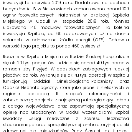
inwestycji to czerwiec 2019 roku. Dodatkowo na dachach
budynków A i B w Bielszowicach zamontowano ponad 100
ogniw fotowoltaicznych.
Natomiast w lokalizacji Szpitala
Miejskiego w Goduli w listopadzie 2018 roku również
ulokowano 140 modułów fotowoltaicznych. To kolejna
inwestycja Szpitala, po 60 rozlokowanych już na dachu
solarach, w odnawialne źródła energii (OZE). Całkowita
wartość tego projektu to ponad 460 tysięcy zł.
Rocznie w Szpitalu Miejskim w Rudzie Śląskiej hospitalizuje
się ok. 20 tys. pacjentów i udziela się ponad 40 tys. porad w
ramach Izby Przyjęć. W oddziałach zabiegowych rudzkiej
placówki co roku wykonuje się ok. 4,1 tys. operacji. W szpitalu
funkcjonują Oddział Ginekologiczno-Położniczy oraz
Oddział Neonatologiczny, które jako jedne z nielicznych w
regionie posiadają III stopień referencyjności i
zabezpieczają pacjentki z najcięższą patologią ciąży i płodu
z całego województwa oraz zapewniają specjalistyczną
opiekę nad urodzonymi w Goduli wcześniakami. Szpital
świadczy usługi medyczne z zakresu lecznictwa
stacjonarnego oraz specjalistycznej ambulatoryjnej opieki
zdrowotnej dla mieszkańców Rudy Śląskiej, jak i miast