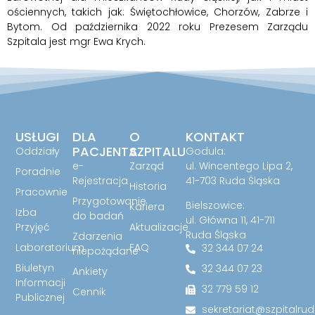
ościennych, takich jak: Świętochłowice, Chorzów, Zabrze i
Bytom. Od października 2022 roku Prezesem Zarządu
Szpitala jest mgr Ewa Krych.
USŁUGI
DLA
O
KONTAKT
PACJENTA
SZPITALU
Oddziały
Godula:
e-
Zarząd
ul. Wincentego Lipa 2,
Poradnie
Rejestracja
41-703 Ruda Śląska
Historia
Pracownie
Przygotowanie
Bielszowice:
Kariera
Izba
do badań
ul. Główna 11, 41-711
Przyjęć
Aktualizacje
Ruda Śląska
Zdarzenia
Laboratorium
FAQ
32 344 07 24
niepożądane
Biuletyn
32 344 07 23
Ankiety
Informacji
32 779 59 12
Cennik
Publicznej
sekretariat@szpitalrud