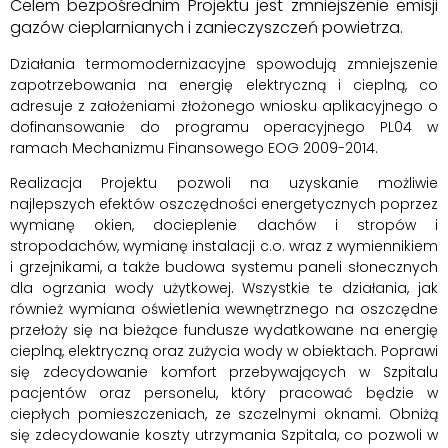
Celem bezpośrednim Projektu jest zmniejszenie emisji
gazów cieplarnianych i zanieczyszczeń powietrza.
Działania termomodernizacyjne spowodują zmniejszenie
zapotrzebowania na energię elektryczną i cieplną, co
adresuje z założeniami złożonego wniosku aplikacyjnego o
dofinansowanie do programu operacyjnego PL04 w
ramach Mechanizmu Finansowego EOG 2009-2014.
Realizacja Projektu pozwoli na uzyskanie możliwie
najlepszych efektów oszczędności energetycznych poprzez
wymianę okien, docieplenie dachów i stropów i
stropodachów, wymianę instalacji c.o. wraz z wymiennikiem
i grzejnikami, a także budowa systemu paneli słonecznych
dla ogrzania wody użytkowej. Wszystkie te działania, jak
również wymiana oświetlenia wewnętrznego na oszczędne
przełoży się na bieżące fundusze wydatkowane na energię
cieplną, elektryczną oraz zużycia wody w obiektach. Poprawi
się zdecydowanie komfort przebywających w Szpitalu
pacjentów oraz personelu, który pracować będzie w
ciepłych pomieszczeniach, ze szczelnymi oknami. Obniżą
się zdecydowanie koszty utrzymania Szpitala, co pozwoli w