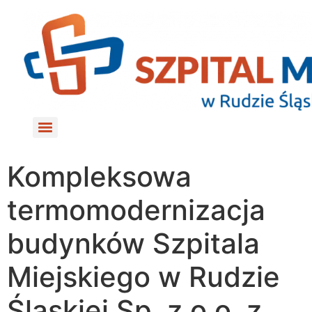
do
treści
Kompleksowa
termomodernizacja
budynków Szpitala
Miejskiego w Rudzie
Śląskiej Sp. z o.o. z