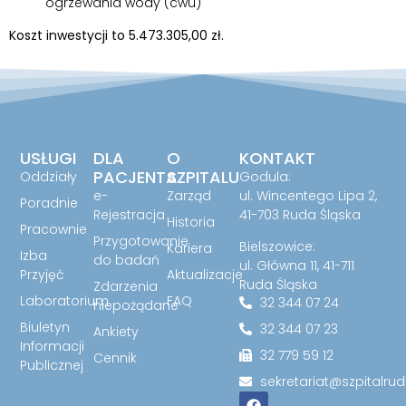
ogrzewania wody (cwu)
Koszt inwestycji to 5.473.305,00 zł.
USŁUGI
DLA
O
KONTAKT
PACJENTA
SZPITALU
Oddziały
Godula:
e-
Zarząd
ul. Wincentego Lipa 2,
Poradnie
Rejestracja
41-703 Ruda Śląska
Historia
Pracownie
Przygotowanie
Bielszowice:
Kariera
Izba
do badań
ul. Główna 11, 41-711
Przyjęć
Aktualizacje
Ruda Śląska
Zdarzenia
Laboratorium
FAQ
32 344 07 24
niepożądane
Biuletyn
32 344 07 23
Ankiety
Informacji
32 779 59 12
Cennik
Publicznej
sekretariat@szpitalrud