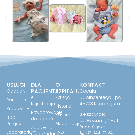
USŁUGI
DLA
O
KONTAKT
PACJENTA
SZPITALU
Oddziały
Godula:
e-
Zarząd
ul. Wincentego Lipa 2,
Poradnie
Rejestracja
41-703 Ruda Śląska
Historia
Pracownie
Przygotowanie
Bielszowice:
Kariera
Izba
do badań
ul. Główna 11, 41-711
Przyjęć
Aktualizacje
Ruda Śląska
Zdarzenia
Laboratorium
FAQ
32 344 07 24
niepożądane