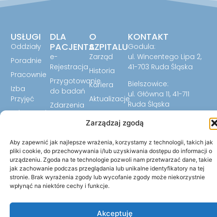
USŁUGI
DLA
O
KONTAKT
PACJENTA
SZPITALU
Oddziały
Godula:
e-
Zarząd
ul. Wincentego Lipa 2,
Poradnie
Rejestracja
41-703 Ruda Śląska
Historia
Pracownie
Przygotowanie
Bielszowice:
Kariera
Izba
do badań
ul. Główna 11, 41-711
Przyjęć
Aktualizacje
Ruda Śląska
Zdarzenia
Laboratorium
FAQ
32 344 07 24
niepożądane
Zarządzaj zgodą
Biuletyn
32 344 07 23
Ankiety
Informacji
32 779 59 12
Cennik
Aby zapewnić jak najlepsze wrażenia, korzystamy z technologii, takich jak
Publicznej
pliki cookie, do przechowywania i/lub uzyskiwania dostępu do informacji o
sekretariat@szpitalrud
urządzeniu. Zgoda na te technologie pozwoli nam przetwarzać dane, takie
jak zachowanie podczas przeglądania lub unikalne identyfikatory na tej
stronie. Brak wyrażenia zgody lub wycofanie zgody może niekorzystnie
wpłynąć na niektóre cechy i funkcje.
Akceptuję