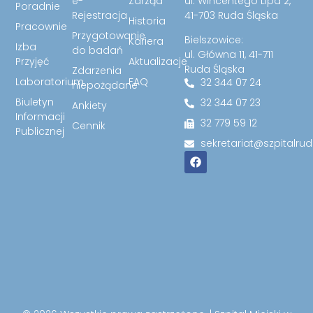
e-
Zarząd
ul. Wincentego Lipa 2,
Poradnie
Rejestracja
41-703 Ruda Śląska
Historia
Pracownie
Przygotowanie
Bielszowice:
Kariera
Izba
do badań
ul. Główna 11, 41-711
Przyjęć
Aktualizacje
Ruda Śląska
Zdarzenia
Laboratorium
FAQ
32 344 07 24
niepożądane
Biuletyn
32 344 07 23
Ankiety
Informacji
32 779 59 12
Cennik
Publicznej
sekretariat@szpitalrud