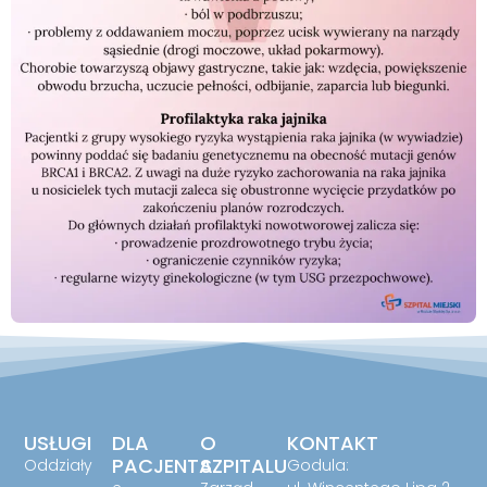
USŁUGI
DLA
O
KONTAKT
PACJENTA
SZPITALU
Oddziały
Godula: