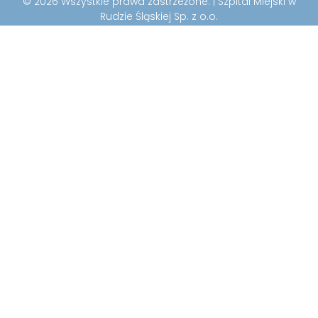
© 2026 Wszystkie prawa zastrzeżone. | Szpital Miejski w
Rudzie Śląskiej Sp. z o.o.