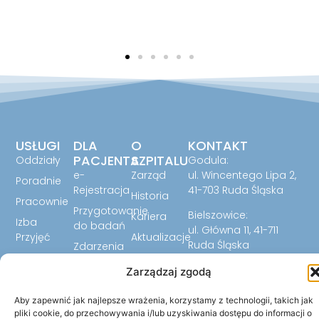
USŁUGI
DLA
O
KONTAKT
PACJENTA
SZPITALU
Oddziały
Godula:
e-
Zarząd
ul. Wincentego Lipa 2,
Poradnie
Rejestracja
41-703 Ruda Śląska
Historia
Pracownie
Przygotowanie
Bielszowice:
Kariera
Izba
do badań
ul. Główna 11, 41-711
Przyjęć
Aktualizacje
Ruda Śląska
Zdarzenia
Laboratorium
FAQ
32 344 07 24
niepożądane
Zarządzaj zgodą
Biuletyn
32 344 07 23
Ankiety
Informacji
32 779 59 12
Aby zapewnić jak najlepsze wrażenia, korzystamy z technologii, takich jak
Cennik
Publicznej
pliki cookie, do przechowywania i/lub uzyskiwania dostępu do informacji o