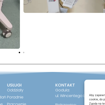
USŁUGI
KONTAKT
Oddziały
Godula:
ul. Wincentego Lipa 2, 41-7
Aby zapewnić
dań
Poradnie
cookie, do 
ne
Pracownie
Zgoda na te
Bielszowice: