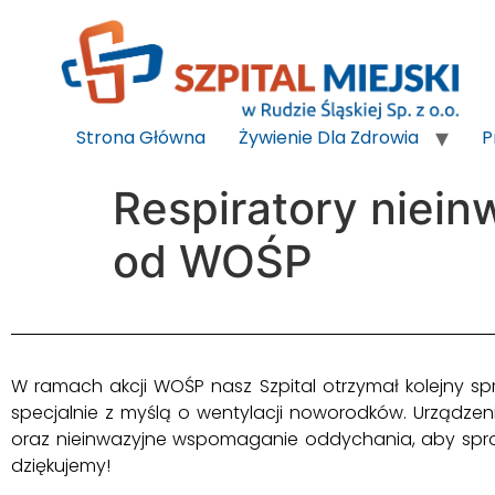
do
treści
Strona Główna
Żywienie Dla Zdrowia
P
Respiratory niei
od WOŚP
W ramach akcji WOŚP nasz Szpital otrzymał kolejny sp
specjalnie z myślą o wentylacji noworodków. Urządze
oraz nieinwazyjne wspomaganie oddychania, aby sp
dziękujemy!