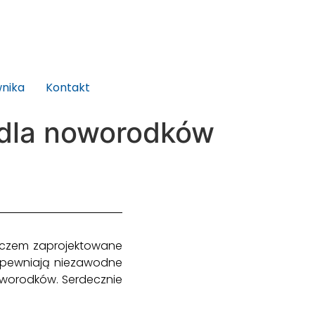
wnika
Kontakt
 dla noworodków
żaczem zaprojektowane
zapewniają niezawodne
worodków. Serdecznie