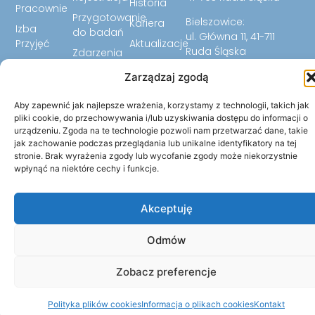
Historia
Pracownie
Przygotowanie
Bielszowice:
Kariera
Izba
do badań
ul. Główna 11, 41-711
Przyjęć
Aktualizacje
Ruda Śląska
Zdarzenia
Laboratorium
FAQ
32 344 07 24
niepożądane
Zarządzaj zgodą
Biuletyn
32 344 07 23
Ankiety
Informacji
32 779 59 12
Aby zapewnić jak najlepsze wrażenia, korzystamy z technologii, takich jak
Cennik
Publicznej
pliki cookie, do przechowywania i/lub uzyskiwania dostępu do informacji o
sekretariat@szpitalrud
urządzeniu. Zgoda na te technologie pozwoli nam przetwarzać dane, takie
jak zachowanie podczas przeglądania lub unikalne identyfikatory na tej
stronie. Brak wyrażenia zgody lub wycofanie zgody może niekorzystnie
wpłynąć na niektóre cechy i funkcje.
Akceptuję
Odmów
Zobacz preferencje
© 2026 Wszystkie prawa zastrzeżone. | Szpital Miejski w
Polityka plików cookies
Informacja o plikach cookies
Kontakt
Rudzie Śląskiej Sp. z o.o.