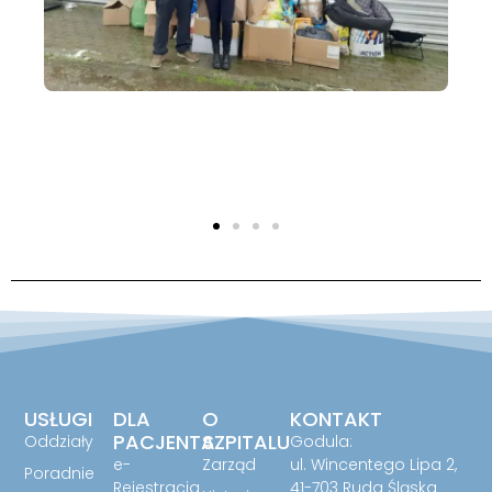
USŁUGI
DLA
O
KONTAKT
PACJENTA
SZPITALU
Oddziały
Godula:
e-
Zarząd
ul. Wincentego Lipa 2,
Poradnie
Rejestracja
41-703 Ruda Śląska