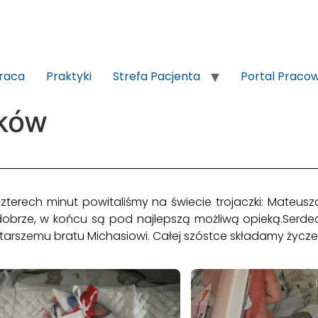
raca
Praktyki
Strefa Pacjenta
Portal Praco
zków
czterech minut powitaliśmy na świecie trojaczki: Mateus
 dobrze, w końcu są pod najlepszą możliwą opieką.Serde
 starszemu bratu Michasiowi. Całej szóstce składamy życze