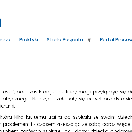
raca
Praktyki
Strefa Pacjenta
Portal Praco
 Jasia”, podczas której ochotnicy mogli przyłączyć się
trycznego. Na szycie załapały się nawet przedstawicie
iałami.
óra kilka lat temu trafiła do szpitala ze swoim dziec
ym problemem i z czasem zrzeszając ze sobą coraz więce
sposobem zarówno szpitale, jak i domy dziecka obdar