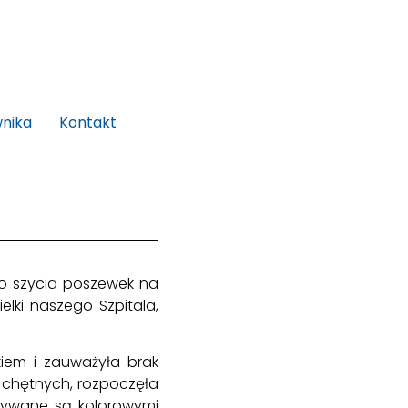
wnika
Kontakt
 do szycia poszewek na
lki naszego Szpitala,
kiem i zauważyła brak
j chętnych, rozpoczęła
owywane są kolorowymi