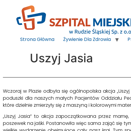
do
treści
Strona Główna
Żywienie Dla Zdrowia
P
Uszyj Jasia
Wczoraj w Plazie odbyła się ogólnopolska akcja „Uszyj
poduszki dla naszych małych Pacjentów Oddziału Pedia
które dzielnie zmierzyły się z maszyną i kolorowymi mater
„Uszyj Jasia” to akcja zapoczątkowana przez mamę, kt
poszewek na jaśki. Postanowiła więc sama zająć się t
wielkie wydarzenie obejmujące cały nasz kraj. Tym 