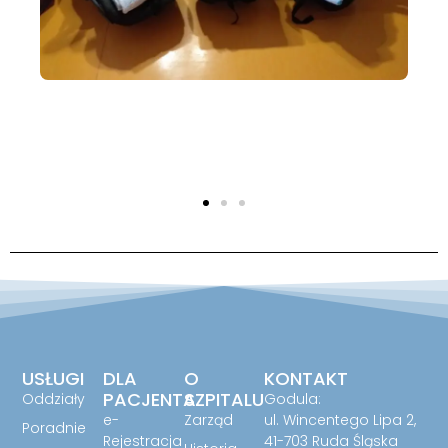
USŁUGI
DLA
O
KONTAKT
PACJENTA
SZPITALU
Oddziały
Godula:
e-
Zarząd
ul. Wincentego Lipa 2,
Poradnie
Rejestracja
41-703 Ruda Śląska