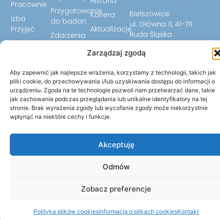
Historia
Pracownie
Przygotowanie
Bielszowice:
Kariera
Izba
do badań
ul. Główna 11, 41-711
Przyjęć
Aktualizacje
Ruda Śląska
Zdarzenia
Laboratorium
FAQ
32 344 07 24
niepożądane
Zarządzaj zgodą
Biuletyn
32 344 07 23
Ankiety
Informacji
32 779 59 12
Aby zapewnić jak najlepsze wrażenia, korzystamy z technologii, takich jak
Cennik
Publicznej
pliki cookie, do przechowywania i/lub uzyskiwania dostępu do informacji o
sekretariat@szpitalrud
urządzeniu. Zgoda na te technologie pozwoli nam przetwarzać dane, takie
jak zachowanie podczas przeglądania lub unikalne identyfikatory na tej
stronie. Brak wyrażenia zgody lub wycofanie zgody może niekorzystnie
wpłynąć na niektóre cechy i funkcje.
Akceptuję
Odmów
Zobacz preferencje
© 2026 Wszystkie prawa zastrzeżone. | Szpital Miejski w
Polityka plików cookies
Informacja o plikach cookies
Kontakt
Rudzie Śląskiej Sp. z o.o.