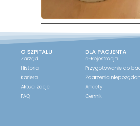
O SZPITALU
DLA PACJENTA
Zarząd
e-Rejestracja
Historia
Przygotowanie do ba
Kariera
Zdarzenia niepożąda
Aktualizacje
Ankiety
FAQ
Cennik