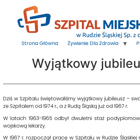
do
treści
Strona Główna
Żywienie Dla Zdrowia
P
Wyjątkowy jubile
Dziś w Szpitalu świętowaliśmy wyjątkowy jubileusz – swo
ze Szpitalem od 1974 r., a z Rudą Śląską już od 1967 r.
W latach 1963-1965 odbył dwuletni staż podyplomow
wojskową lekarzy.
W 1967 r. rozpoczął pracę w Szpitalu w Rudzie Śląskiej