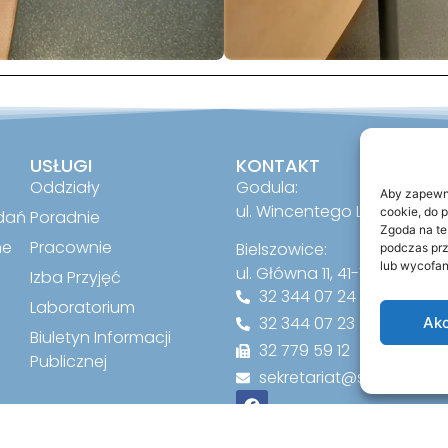
USŁUGI
KONTAKT
Oddziały
Godula:
Aby zapewnić
ul. Wincentego Lipa 2, 41-7
cookie, do 
dań
Poradnie
Zgoda na te
ne
Pracownie
Bielszowice:
podczas prz
lub wycofan
ul. Główna 11, 41-711 Ruda Śl
Izba Przyjęć
32 344 07 24
Laboratorium
32 344 07 23
Akc
Biuletyn Informacji
32 779 59 12
Publicznej
sekretariat@szpitalruda.