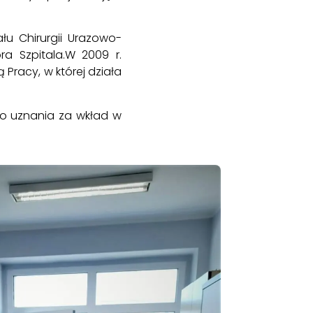
łu Chirurgii Urazowo-
a Szpitala.W 2009 r.
Pracy, w której działa
go uznania za wkład w