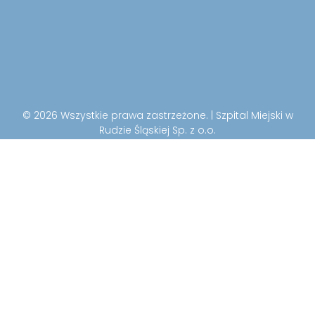
© 2026 Wszystkie prawa zastrzeżone. | Szpital Miejski w
Rudzie Śląskiej Sp. z o.o.