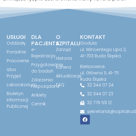
USŁUGI
DLA
O
KONTAKT
PACJENTA
SZPITALU
Oddziały
Godula:
e-
Zarząd
ul. Wincentego Lipa 2,
Poradnie
Rejestracja
41-703 Ruda Śląska
Historia
Pracownie
Przygotowanie
Bielszowice:
Kariera
Izba
do badań
ul. Główna 11, 41-711
Przyjęć
Aktualizacje
Ruda Śląska
Zdarzenia
Laboratorium
FAQ
32 344 07 24
niepożądane
Biuletyn
32 344 07 23
Ankiety
Informacji
32 779 59 12
Cennik
Publicznej
sekretariat@szpitalrud