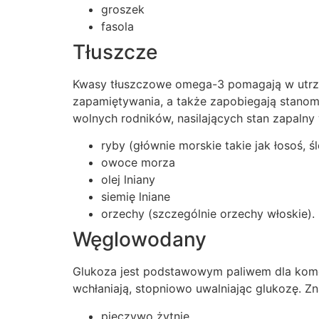
groszek
fasola
Tłuszcze
Kwasy tłuszczowe omega-3 pomagają w utrzym
zapamiętywania, a także zapobiegają stanom
wolnych rodników, nasilających stan zapalny
ryby (głównie morskie takie jak łosoś, ś
owoce morza
olej lniany
siemię lniane
orzechy (szczególnie orzechy włoskie).
Węglowodany
Glukoza jest podstawowym paliwem dla komó
wchłaniają, stopniowo uwalniając glukozę. Zn
pieczywo żytnie