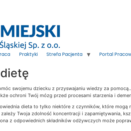
raca
Praktyki
Strefa Pacjenta
Portal Praco
dietę
pomóc swojemu dziecku z przyswajaniu wiedzy za pomocą…
akże ochroni Twój mózg przed procesami starzenia i demen
dpowiednia dieta to tylko niektóre z czynników, które mo
ależy Twoja zdolność koncentracji i zapamiętywania, kszta
ożona z odpowiednich składników odżywczych może popra