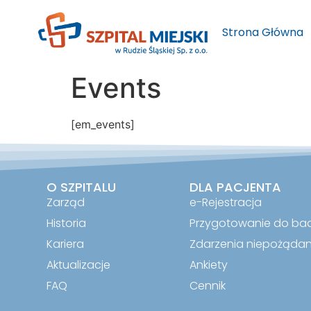
do
treści
Strona Główna
Events
[em_events]
O SZPITALU
DLA PACJENTA
Zarząd
e-Rejestracja
Historia
Przygotowanie do ba
Kariera
Zdarzenia niepożąda
Aktualizacje
Ankiety
FAQ
Cennik