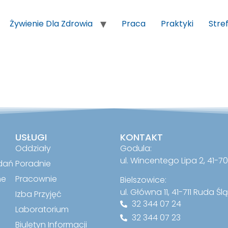
Żywienie Dla Zdrowia
Praca
Praktyki
Stre
USŁUGI
KONTAKT
Oddziały
Godula:
ul. Wincentego Lipa 2, 41-7
dań
Poradnie
ne
Pracownie
Bielszowice:
ul. Główna 11, 41-711 Ruda Śl
Izba Przyjęć
32 344 07 24
Laboratorium
32 344 07 23
Biuletyn Informacji