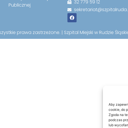
32 779 59 12
Publicznej
sekretariat@szpitalruda.
ystkie prawa zastrzeżone. | Szpital Miejski w Rudzie Śląskiej
Aby zapewnić
cookie, do 
Zgoda na te
podczas prz
lub wycofan