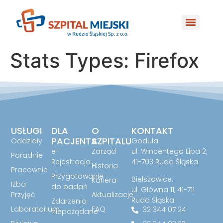
do
treści
Stats Types:
Firefox
USŁUGI
DLA
O
KONTAKT
PACJENTA
SZPITALU
Oddziały
Godula:
e-
Zarząd
ul. Wincentego Lipa 2,
Poradnie
Rejestracja
41-703 Ruda Śląska
Historia
Pracownie
Przygotowanie
Bielszowice:
Kariera
Izba
do badań
ul. Główna 11, 41-711
Przyjęć
Aktualizacje
Ruda Śląska
Zdarzenia
Laboratorium
FAQ
32 344 07 24
niepożądane