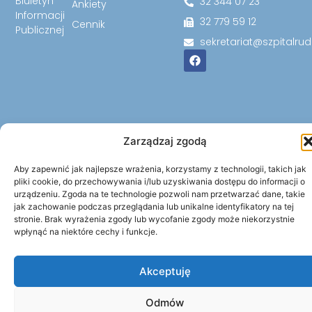
Biuletyn
32 344 07 23
Ankiety
Informacji
32 779 59 12
Cennik
Publicznej
sekretariat@szpitalrud
Zarządzaj zgodą
Aby zapewnić jak najlepsze wrażenia, korzystamy z technologii, takich jak
pliki cookie, do przechowywania i/lub uzyskiwania dostępu do informacji o
urządzeniu. Zgoda na te technologie pozwoli nam przetwarzać dane, takie
jak zachowanie podczas przeglądania lub unikalne identyfikatory na tej
© 2026 Wszystkie prawa zastrzeżone. | Szpital Miejski w
stronie. Brak wyrażenia zgody lub wycofanie zgody może niekorzystnie
Rudzie Śląskiej Sp. z o.o.
wpłynąć na niektóre cechy i funkcje.
Akceptuję
Odmów